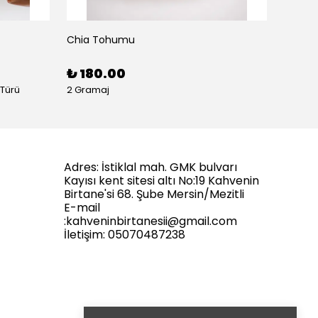
Chia Tohumu
Form K
₺ 180.00
₺ 65
 Türü
2 Gramaj
Adres: İstiklal mah. GMK bulvarı
Kayısı kent sitesi altı No:19 Kahvenin
Birtane'si 68. Şube Mersin/Mezitli
E-mail
:
kahveninbirtanesii@gmail.com
İletişim: 05070487238