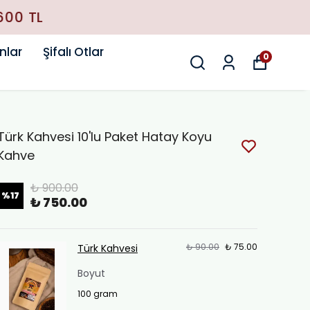
nlar
Şifalı Otlar
0
Türk Kahvesi 10'lu Paket Hatay Koyu
Kahve
₺ 900.00
%
17
₺ 750.00
₺ 90.00
₺ 75.00
Türk Kahvesi
Boyut
100 gram