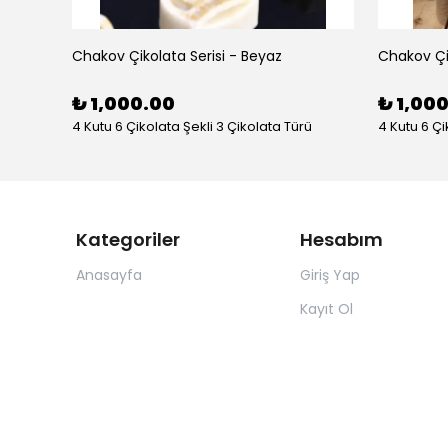
Chakov Çikolata Serisi - Beyaz
Chakov Çik
₺ 1,000.00
₺ 1,00
4 Kutu 6 Çikolata Şekli 3 Çikolata Türü
4 Kutu 6 Çi
Kategoriler
Hesabım
Anasayfa
Giriş Yap
Kayıt Ol