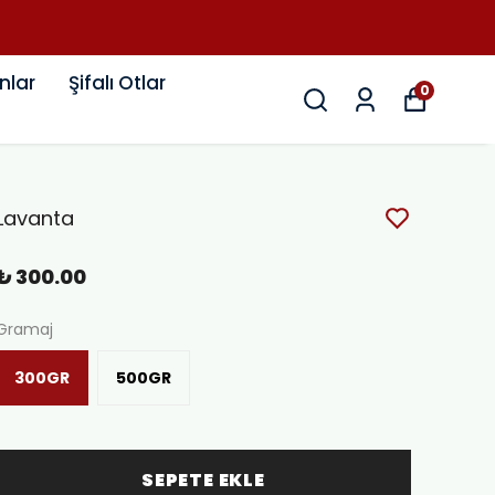
L
nlar
Şifalı Otlar
0
Lavanta
₺ 300.00
Gramaj
300GR
500GR
SEPETE EKLE