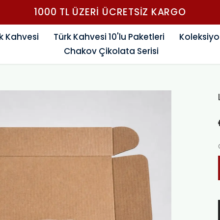
İnternet satışına özel Türk Kahvesi 600 T
k Kahvesi
Türk Kahvesi 10'lu Paketleri
Koleksiyo
Chakov Çikolata Serisi