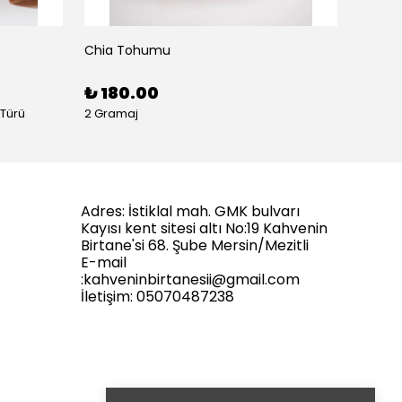
Chia Tohumu
Form K
₺ 180.00
₺ 65
 Türü
2 Gramaj
Adres: İstiklal mah. GMK bulvarı
Kayısı kent sitesi altı No:19 Kahvenin
Birtane'si 68. Şube Mersin/Mezitli
E-mail
:
kahveninbirtanesii@gmail.com
İletişim: 05070487238